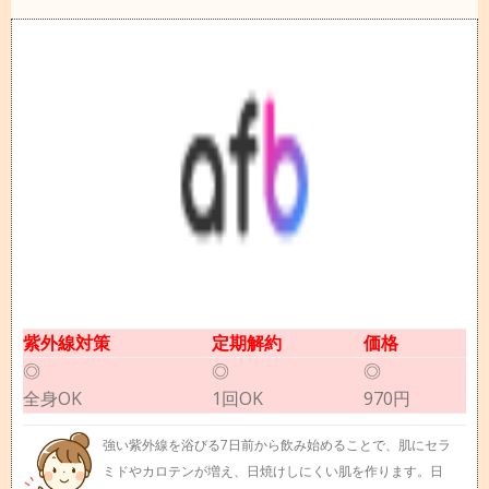
紫外線対策
定期解約
価格
◎
◎
◎
全身OK
1回OK
970円
強い紫外線を浴びる7日前から飲み始めることで、肌にセラ
ミドやカロテンが増え、日焼けしにくい肌を作ります。日