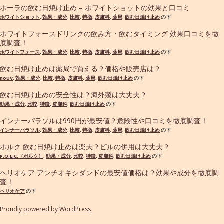
ポーラの飲む日焼け止め – ホワイトショットの効果と口コミ
ホワイトショット
,
効果・成分
,
比較
,
特徴
,
皮膚科
,
薬局
,
飲む日焼け止め
の下
ホワイトフォースドリンクの飲み方・飲むタイミング 効果口コミを徹
底調査！
ホワイトフォース
,
効果・成分
,
比較
,
特徴
,
皮膚科
,
薬局
,
飲む日焼け止め
の下
飲む日焼け止めは薬局で買える？価格や販売店は？
noUV
,
効果・成分
,
比較
,
特徴
,
皮膚科
,
薬局
,
飲む日焼け止め
の下
飲む日焼け止めの安全性は？海外製は大丈夫？
効果・成分
,
比較
,
特徴
,
皮膚科
,
飲む日焼け止め
の下
インナーパラソルは990円が最安値？危険性や口コミを徹底調査！
インナーパラソル
,
効果・成分
,
比較
,
特徴
,
皮膚科
,
薬局
,
飲む日焼け止め
の下
ポルク 飲む日焼け止めは楽天？ピルの併用は大丈夫？
P.O.L.C.（ポルク）
,
効果・成分
,
比較
,
特徴
,
皮膚科
,
飲む日焼け止め
の下
ヘリオケア アンチオキシダンドの最安値価格は？効果や成分を徹底調
査！
ヘリオケア
の下
Proudly powered by WordPress