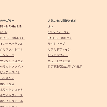
カテゴリー
人気の飲む日焼け止め
BE－MAXtheSUN
Link
noUV
noUV（ノーブ）
P.O.L.C.（ポルク）
P.O.L.C.（ポルク）
インナーパラソル
サイトマップ
クリスタルトマト
セラミドファイン
サンセーフ
ピュアホワイト
サンタンブロック
ホワイトヴェール
セラミドファイン
特定商取引法に基づく表示
ピュアホワイト
ヘリオケア
ホワイタス
ホワイトショット
ホワイトフォース
ホワイトヴェール
ホワイトーン