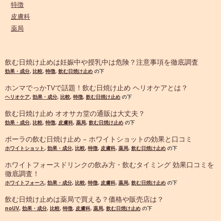
特徴
皮膚科
薬局
飲む日焼け止めは妊娠中や授乳中は危険？注意事項を徹底調査
効果・成分
,
比較
,
特徴
,
飲む日焼け止め
の下
ホンマでっかTVで話題！飲む日焼け止め ヘリオケアとは？
ヘリオケア
,
効果・成分
,
比較
,
特徴
,
飲む日焼け止め
の下
飲む日焼け止め オオサカ堂の通販は大丈夫？
効果・成分
,
比較
,
特徴
,
皮膚科
,
薬局
,
飲む日焼け止め
の下
ポーラの飲む日焼け止め – ホワイトショットの効果と口コミ
ホワイトショット
,
効果・成分
,
比較
,
特徴
,
皮膚科
,
薬局
,
飲む日焼け止め
の下
ホワイトフォースドリンクの飲み方・飲むタイミング 効果口コミを
徹底調査！
ホワイトフォース
,
効果・成分
,
比較
,
特徴
,
皮膚科
,
薬局
,
飲む日焼け止め
の下
飲む日焼け止めは薬局で買える？価格や販売店は？
noUV
,
効果・成分
,
比較
,
特徴
,
皮膚科
,
薬局
,
飲む日焼け止め
の下