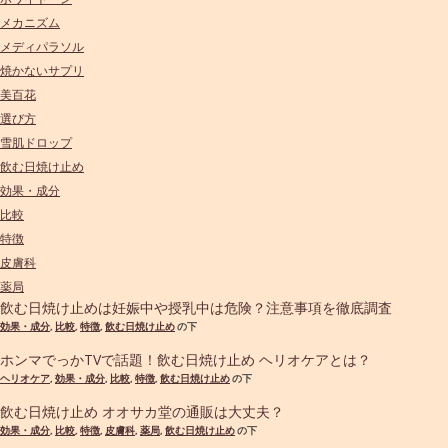
メカニズム
メディパラソル
焼かないサプリ
美百花
選び方
雪肌ドロップ
飲む日焼け止め
効果・成分
比較
特徴
皮膚科
薬局
飲む日焼け止めは妊娠中や授乳中は危険？注意事項を徹底調査
効果・成分
,
比較
,
特徴
,
飲む日焼け止め
の下
ホンマでっかTVで話題！飲む日焼け止め ヘリオケアとは？
ヘリオケア
,
効果・成分
,
比較
,
特徴
,
飲む日焼け止め
の下
飲む日焼け止め オオサカ堂の通販は大丈夫？
効果・成分
,
比較
,
特徴
,
皮膚科
,
薬局
,
飲む日焼け止め
の下