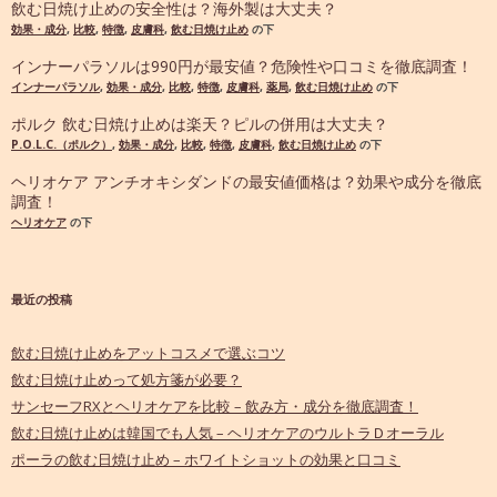
飲む日焼け止めの安全性は？海外製は大丈夫？
効果・成分
,
比較
,
特徴
,
皮膚科
,
飲む日焼け止め
の下
インナーパラソルは990円が最安値？危険性や口コミを徹底調査！
インナーパラソル
,
効果・成分
,
比較
,
特徴
,
皮膚科
,
薬局
,
飲む日焼け止め
の下
ポルク 飲む日焼け止めは楽天？ピルの併用は大丈夫？
P.O.L.C.（ポルク）
,
効果・成分
,
比較
,
特徴
,
皮膚科
,
飲む日焼け止め
の下
ヘリオケア アンチオキシダンドの最安値価格は？効果や成分を徹底
調査！
ヘリオケア
の下
最近の投稿
飲む日焼け止めをアットコスメで選ぶコツ
飲む日焼け止めって処方箋が必要？
サンセーフRXとヘリオケアを比較 – 飲み方・成分を徹底調査！
飲む日焼け止めは韓国でも人気 – ヘリオケアのウルトラＤオーラル
ポーラの飲む日焼け止め – ホワイトショットの効果と口コミ