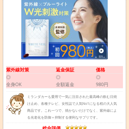
紫外線対策
返金保証
価格
◎
◎
◎
全身OK
全額返金
980円
ミランダカーも愛用で一気に注目された最高峰の飲む日焼
け止め、各種テレビ、女性誌で人気No1になる程の大人気
商品です。これ一つで、焼かないだけでなく、紫外線によ
る光老化を防御＋抑制する便利なサプリです。
総合評価