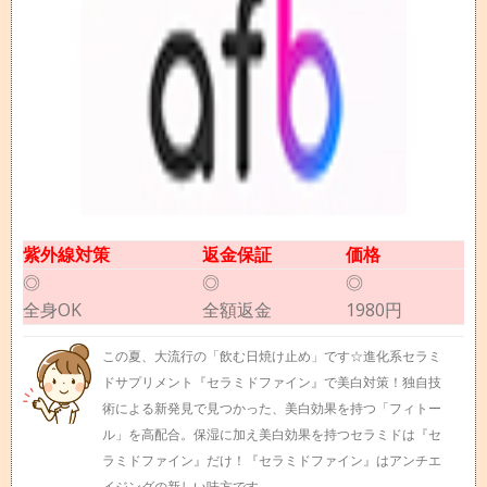
紫外線対策
返金保証
価格
◎
◎
◎
全身OK
全額返金
1980円
この夏、大流行の「飲む日焼け止め」です☆進化系セラミ
ドサプリメント『セラミドファイン』で美白対策！独自技
術による新発見で見つかった、美白効果を持つ「フィトー
ル」を高配合。保湿に加え美白効果を持つセラミドは『セ
ラミドファイン』だけ！『セラミドファイン』はアンチエ
イジングの新しい味方です。