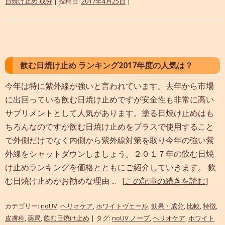
日焼け止め 成分
| 投稿日:
2017年4月25日
|
飲む日焼け止め ランキング2017年度の人気は？
今年は特に紫外線が強いと言われています。去年から市場
に出回っている飲む日焼け止めですが安全性も非常に高い
サプリメントとして人気があります。塗る日焼け止めはも
ちろんなのですが飲む日焼け止めをプラスで使用すること
で外側だけでなく内側から紫外線対策を取り今年の強い紫
外線をシャットダウンしましょう。２０１７年の飲む日焼
け止めランキングを価格とともにご紹介していきます。 飲
む日焼け止めがお勧めな理由 ...
[この記事の続きを読む]
カテゴリー:
noUV
,
ヘリオケア
,
ホワイトヴェール
,
効果・成分
,
比較
,
特徴
,
皮膚科
,
薬局
,
飲む日焼け止め
| タグ:
noUV ノーブ
,
ヘリオケア
,
ホワイト