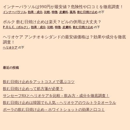
インナーパラソルは990円が最安値？危険性や口コミを徹底調査！
インナーパラソル
,
効果・成分
,
比較
,
特徴
,
皮膚科
,
薬局
,
飲む日焼け止め
の下
ポルク 飲む日焼け止めは楽天？ピルの併用は大丈夫？
P.O.L.C.（ポルク）
,
効果・成分
,
比較
,
特徴
,
皮膚科
,
飲む日焼け止め
の下
ヘリオケア アンチオキシダンドの最安値価格は？効果や成分を徹底
調査！
ヘリオケア
の下
最近の投稿
飲む日焼け止めをアットコスメで選ぶコツ
飲む日焼け止めって処方箋が必要？
サンセーフRXとヘリオケアを比較 – 飲み方・成分を徹底調査！
飲む日焼け止めは韓国でも人気 – ヘリオケアのウルトラＤオーラル
ポーラの飲む日焼け止め – ホワイトショットの効果と口コミ