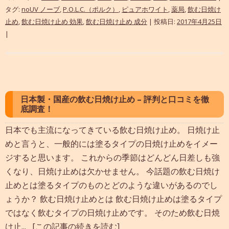
タグ:
noUV ノーブ
,
P.O.L.C.（ポルク）
,
ピュアホワイト
,
薬局
,
飲む日焼け
止め
,
飲む日焼け止め 効果
,
飲む日焼け止め 成分
| 投稿日:
2017年4月25日
|
日本製・国産の飲む日焼け止め – 評判と口コミを徹
底調査！
日本でも主流になってきている飲む日焼け止め。 日焼け止
めと言うと、一般的には塗るタイプの日焼け止めをイメー
ジすると思います。 これからの季節はどんどん日差しも強
くなり、日焼け止めは欠かせません。 今話題の飲む日焼け
止めとは塗るタイプのものとどのような違いがあるのでし
ょうか？ 飲む日焼け止めとは 飲む日焼け止めは塗るタイプ
ではなく飲むタイプの日焼け止めです。 そのため飲む日焼
け止...
[この記事の続きを読む]