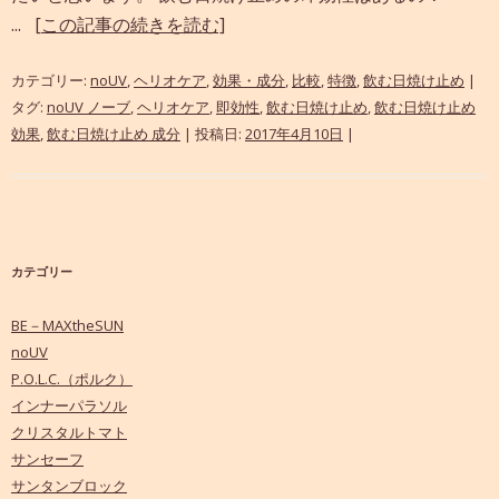
...
[この記事の続きを読む]
カテゴリー:
noUV
,
ヘリオケア
,
効果・成分
,
比較
,
特徴
,
飲む日焼け止め
|
タグ:
noUV ノーブ
,
ヘリオケア
,
即効性
,
飲む日焼け止め
,
飲む日焼け止め
効果
,
飲む日焼け止め 成分
| 投稿日:
2017年4月10日
|
カテゴリー
BE－MAXtheSUN
noUV
P.O.L.C.（ポルク）
インナーパラソル
クリスタルトマト
サンセーフ
サンタンブロック