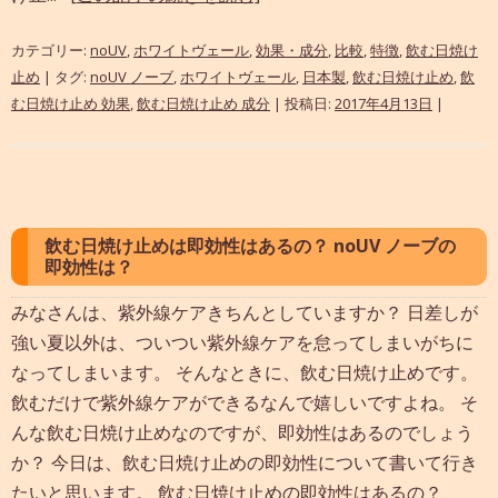
カテゴリー:
noUV
,
ホワイトヴェール
,
効果・成分
,
比較
,
特徴
,
飲む日焼け
止め
| タグ:
noUV ノーブ
,
ホワイトヴェール
,
日本製
,
飲む日焼け止め
,
飲
む日焼け止め 効果
,
飲む日焼け止め 成分
| 投稿日:
2017年4月13日
|
飲む日焼け止めは即効性はあるの？ noUV ノーブの
即効性は？
みなさんは、紫外線ケアきちんとしていますか？ 日差しが
強い夏以外は、ついつい紫外線ケアを怠ってしまいがちに
なってしまいます。 そんなときに、飲む日焼け止めです。
飲むだけで紫外線ケアができるなんで嬉しいですよね。 そ
んな飲む日焼け止めなのですが、即効性はあるのでしょう
か？ 今日は、飲む日焼け止めの即効性について書いて行き
たいと思います。 飲む日焼け止めの即効性はあるの？