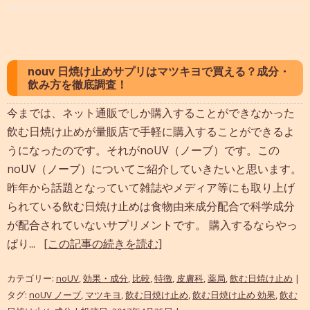
nouv 日焼け止めサプリはマツキヨで買える？成分・
飲み方を徹底調査！
今までは、ネット通販でしか購入することができなかった
飲む日焼け止めが量販店で手軽に購入することができるよ
うになったのです。それがnoUV（ノーブ）です。この
noUV（ノーブ）についてご紹介していきたいと思います。
昨年から話題となっていて雑誌やメディア等にも取り上げ
られている飲む日焼け止めは食物由来成分配合で科学成分
が配合されていないサプリメントです。 購入するならやっ
ぱり...
[この記事の続きを読む]
カテゴリー:
noUV
,
効果・成分
,
比較
,
特徴
,
皮膚科
,
薬局
,
飲む日焼け止め
|
タグ:
noUV ノーブ
,
マツキヨ
,
飲む日焼け止め
,
飲む日焼け止め 効果
,
飲む