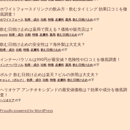
ホワイトフォースドリンクの飲み方・飲むタイミング 効果口コミを徹
底調査！
ホワイトフォース
,
効果・成分
,
比較
,
特徴
,
皮膚科
,
薬局
,
飲む日焼け止め
の下
飲む日焼け止めは薬局で買える？価格や販売店は？
noUV
,
効果・成分
,
比較
,
特徴
,
皮膚科
,
薬局
,
飲む日焼け止め
の下
飲む日焼け止めの安全性は？海外製は大丈夫？
効果・成分
,
比較
,
特徴
,
皮膚科
,
飲む日焼け止め
の下
インナーパラソルは990円が最安値？危険性や口コミを徹底調査！
インナーパラソル
,
効果・成分
,
比較
,
特徴
,
皮膚科
,
薬局
,
飲む日焼け止め
の下
ポルク 飲む日焼け止めは楽天？ピルの併用は大丈夫？
P.O.L.C.（ポルク）
,
効果・成分
,
比較
,
特徴
,
皮膚科
,
飲む日焼け止め
の下
ヘリオケア アンチオキシダンドの最安値価格は？効果や成分を徹底調
査！
ヘリオケア
の下
Proudly powered by WordPress