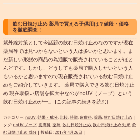
飲む日焼け止め 薬局で買える子供用は？値段・価格
を徹底調査！
紫外線対策として今話題の飲む日焼け止めなのですが現在
薬局等では見つからないという人は多いかと思います。ま
だ新しい形態の商品の為通販で販売されていることがほと
んどです。しかし、どうしても薬局で購入したいという人
もいるかと思いますので現在販売されている飲む日焼け止
めをご紹介していきます。 薬局で購入できる飲む日焼け止
め 現在取扱い店舗を拡大中なのがnoUV（ノーブ）という
飲む日焼け止めが一...
[この記事の続きを読む]
カテゴリー:
noUV
,
効果・成分
,
比較
,
特徴
,
皮膚科
,
薬局
,
飲む日焼け止め
|
タグ:
noUV ノーブ
,
皮膚科
,
薬局
,
飲む日焼け止め
,
飲む日焼け止め 効果
,
飲
む日焼け止め 成分
| 投稿日:
2017年4月26日
|