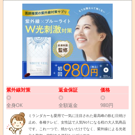
紫外線対策
返金保証
価格
◎
◎
◎
全身OK
全額返金
980円
ミランダカーも愛用で一気に注目された最高峰の飲む日焼け
止め、各種テレビ、女性誌で人気No1になる程の大人気商品
です。これ一つで、焼かないだけでなく、紫外線による光老