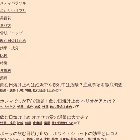
メディパラソル
焼かないサプリ
美百花
選び方
雪肌ドロップ
飲む日焼け止め
効果・成分
比較
特徴
皮膚科
薬局
飲む日焼け止めは妊娠中や授乳中は危険？注意事項を徹底調査
効果・成分
,
比較
,
特徴
,
飲む日焼け止め
の下
ホンマでっかTVで話題！飲む日焼け止め ヘリオケアとは？
ヘリオケア
,
効果・成分
,
比較
,
特徴
,
飲む日焼け止め
の下
飲む日焼け止め オオサカ堂の通販は大丈夫？
効果・成分
,
比較
,
特徴
,
皮膚科
,
薬局
,
飲む日焼け止め
の下
ポーラの飲む日焼け止め – ホワイトショットの効果と口コミ
ホワイトショット
,
効果・成分
,
比較
,
特徴
,
皮膚科
,
薬局
,
飲む日焼け止め
の下