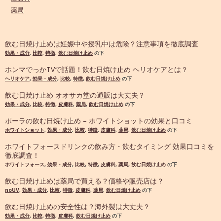
薬局
飲む日焼け止めは妊娠中や授乳中は危険？注意事項を徹底調査
効果・成分
,
比較
,
特徴
,
飲む日焼け止め
の下
ホンマでっかTVで話題！飲む日焼け止め ヘリオケアとは？
ヘリオケア
,
効果・成分
,
比較
,
特徴
,
飲む日焼け止め
の下
飲む日焼け止め オオサカ堂の通販は大丈夫？
効果・成分
,
比較
,
特徴
,
皮膚科
,
薬局
,
飲む日焼け止め
の下
ポーラの飲む日焼け止め – ホワイトショットの効果と口コミ
ホワイトショット
,
効果・成分
,
比較
,
特徴
,
皮膚科
,
薬局
,
飲む日焼け止め
の下
ホワイトフォースドリンクの飲み方・飲むタイミング 効果口コミを
徹底調査！
ホワイトフォース
,
効果・成分
,
比較
,
特徴
,
皮膚科
,
薬局
,
飲む日焼け止め
の下
飲む日焼け止めは薬局で買える？価格や販売店は？
noUV
,
効果・成分
,
比較
,
特徴
,
皮膚科
,
薬局
,
飲む日焼け止め
の下
飲む日焼け止めの安全性は？海外製は大丈夫？
効果・成分
,
比較
,
特徴
,
皮膚科
,
飲む日焼け止め
の下