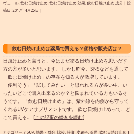
ヴェール
,
飲む日焼け止め
,
飲む日焼け止め 効果
,
飲む日焼け止め 成分
| 投
稿日:
2017年4月25日
|
飲む日焼け止めは薬局で買える？価格や販売店は？
日焼け止めと言うと、今はまだ塗る日焼け止めを思いだす
方の方が多いと思います。 しかし昨今、SNSなどを通して
「飲む日焼け止め」の存在を知る人が激増しています。
「便利そう」「試してみたい」と思われる方が多い中、い
ったいどこで購入出来るのか？と悩まれている方もいるそ
うです。 「飲む日焼け止め」は、紫外線を内側から守って
くれるUVケアサプリメントです。 飲む日焼け止めって、ど
こで買える...
[この記事の続きを読む]
カテゴリー:
noUV
,
効果・成分
,
比較
,
特徴
,
皮膚科
,
薬局
,
飲む日焼け止め
|