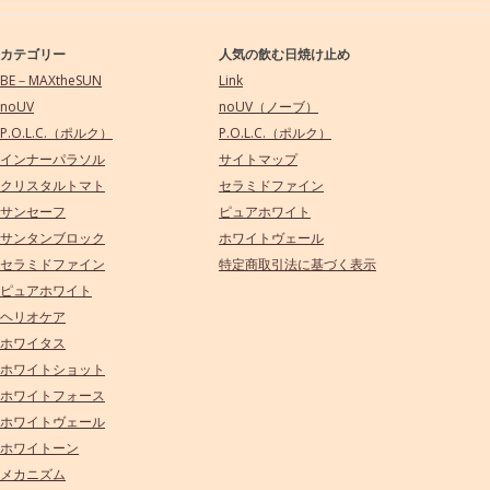
カテゴリー
人気の飲む日焼け止め
BE－MAXtheSUN
Link
noUV
noUV（ノーブ）
P.O.L.C.（ポルク）
P.O.L.C.（ポルク）
インナーパラソル
サイトマップ
クリスタルトマト
セラミドファイン
サンセーフ
ピュアホワイト
サンタンブロック
ホワイトヴェール
セラミドファイン
特定商取引法に基づく表示
ピュアホワイト
ヘリオケア
ホワイタス
ホワイトショット
ホワイトフォース
ホワイトヴェール
ホワイトーン
メカニズム