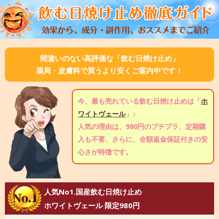
間違いのない高評価な「飲む日焼け止め」
薬局・皮膚科で買うより安くご案内中です！
今、最も売れている飲む日焼け止めは「
ホ
ワイトヴェール
」♪
人気の理由は、980円のプチプラ、定期購
入も不要、さらに、全額返金保証付きの安
心さが特徴です。
人気No1.国産飲む日焼け止め
ホワイトヴェール 限定980円