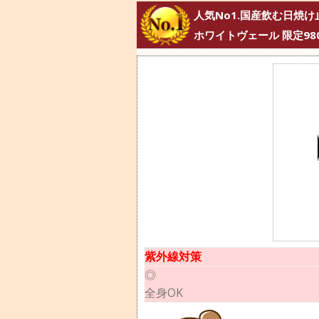
人気No1.国産飲む日焼け
ホワイトヴェール 限定98
紫外線対策
◎
全身OK