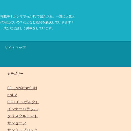
掲載中！ホンマでっかTVで紹介され、一気に人気と
副作用はないの？などなど疑問を解説していきます！
ミ、成分など詳しく掲載をしています。
サイトマップ
カテゴリー
BE－MAXtheSUN
noUV
P.O.L.C.（ポルク）
インナーパラソル
クリスタルトマト
サンセーフ
サンタンブロック