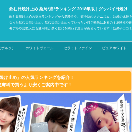
飲む日焼け止め 薬局/癌/ランキング 2018年版｜グッバイ日焼け
飲む日焼け止めの薬局ランキングから危険性や、癌予防のメカニズム、効果の比較を
なった飲む日焼け止め。飲む日焼け止めっていったい何？効果はあるの？危険性や
モデルや芸能人にも愛用者が多く世代を問わず注目が高まっています！効果や口コ
コンテンツへスキップ
C.（ポルク）
ホワイトヴェール
セラミドファイン
ピュアホワイト
焼け止め」の人気ランキングを紹介！
皮膚科で買うより安くご案内中です！