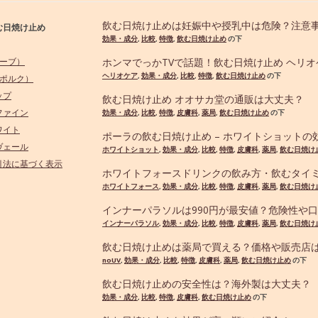
飲む日焼け止めは妊娠中や授乳中は危険？注意
む日焼け止め
効果・成分
,
比較
,
特徴
,
飲む日焼け止め
の下
ノーブ）
ホンマでっかTVで話題！飲む日焼け止め ヘリ
ヘリオケア
,
効果・成分
,
比較
,
特徴
,
飲む日焼け止め
の下
.（ポルク）
ップ
飲む日焼け止め オオサカ堂の通販は大丈夫？
ファイン
効果・成分
,
比較
,
特徴
,
皮膚科
,
薬局
,
飲む日焼け止め
の下
ワイト
ポーラの飲む日焼け止め – ホワイトショットの
ヴェール
ホワイトショット
,
効果・成分
,
比較
,
特徴
,
皮膚科
,
薬局
,
飲む日焼け
引法に基づく表示
ホワイトフォースドリンクの飲み方・飲むタイミ
ホワイトフォース
,
効果・成分
,
比較
,
特徴
,
皮膚科
,
薬局
,
飲む日焼け
インナーパラソルは990円が最安値？危険性や
インナーパラソル
,
効果・成分
,
比較
,
特徴
,
皮膚科
,
薬局
,
飲む日焼け
飲む日焼け止めは薬局で買える？価格や販売店
noUV
,
効果・成分
,
比較
,
特徴
,
皮膚科
,
薬局
,
飲む日焼け止め
の下
飲む日焼け止めの安全性は？海外製は大丈夫？
効果・成分
,
比較
,
特徴
,
皮膚科
,
飲む日焼け止め
の下