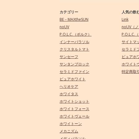
カテゴリー
人気の飲
BE－MAXtheSUN
Link
noUV
noUV（
P.O.L.C.（ポルク）
P.O.L.C
インナーパラソル
サイトマ
クリスタルトマト
セラミド
サンセーフ
ピュアホ
サンタンブロック
ホワイト
セラミドファイン
特定商取
ピュアホワイト
ヘリオケア
ホワイタス
ホワイトショット
ホワイトフォース
ホワイトヴェール
ホワイトーン
メカニズム
メディパラソル