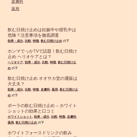
皮膚科
薬局
飲む日焼け止めは妊娠中や授乳中は
危険？注意事項を徹底調査
効果・成分
,
比較
,
特徴
,
飲む日焼け止め
の下
ホンマでっかTVで話題！飲む日焼け
止め ヘリオケアとは？
ヘリオケア
,
効果・成分
,
比較
,
特徴
,
飲む日焼け止
め
の下
飲む日焼け止め オオサカ堂の通販は
大丈夫？
効果・成分
,
比較
,
特徴
,
皮膚科
,
薬局
,
飲む日焼け止
め
の下
ポーラの飲む日焼け止め – ホワイト
ショットの効果と口コミ
ホワイトショット
,
効果・成分
,
比較
,
特徴
,
皮膚科
,
薬局
,
飲む日焼け止め
の下
ホワイトフォースドリンクの飲み