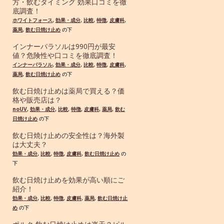
方・飲むタイミング 効果口コミを徹
底調査！
ホワイトフォース
,
効果・成分
,
比較
,
特徴
,
皮膚科
,
薬局
,
飲む日焼け止め
の下
インナーパラソルは990円が最安
値？危険性や口コミを徹底調査！
インナーパラソル
,
効果・成分
,
比較
,
特徴
,
皮膚科
,
薬局
,
飲む日焼け止め
の下
飲む日焼け止めは薬局で買える？価
格や販売店は？
noUV
,
効果・成分
,
比較
,
特徴
,
皮膚科
,
薬局
,
飲む
日焼け止め
の下
飲む日焼け止めの安全性は？海外製
は大丈夫？
効果・成分
,
比較
,
特徴
,
皮膚科
,
飲む日焼け止め
の
下
飲む日焼け止めを効果が高い順にご
紹介！
効果・成分
,
比較
,
特徴
,
皮膚科
,
薬局
,
飲む日焼け止
め
の下