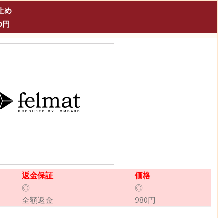
止め
0円
返金保証
価格
◎
◎
全額返金
980円