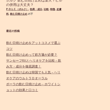
ポルク 飲む日焼け止めは楽天？ピル
の併用は大丈夫？
P.O.L.C.（ポルク）
,
効果・成分
,
比較
,
特徴
,
皮膚
科
,
飲む日焼け止め
の下
最近の投稿
飲む日焼け止めをアットコスメで選ぶ
コツ
飲む日焼け止めって処方箋が必要？
サンセーフRXとヘリオケアを比較 – 飲
み方・成分を徹底調査！
飲む日焼け止めは韓国でも人気 – ヘリ
オケアのウルトラＤオーラル
ポーラの飲む日焼け止め – ホワイトシ
ョットの効果と口コミ