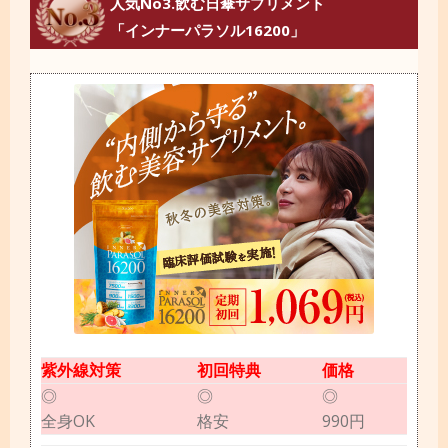
人気No3.飲む日傘サプリメント
「インナーパラソル16200」
紫外線対策
初回特典
価格
◎
◎
◎
全身OK
格安
990円