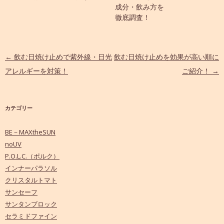
成分・飲み方を
徹底調査！
投稿ナビゲーション
←
飲む日焼け止めで紫外線・日光
飲む日焼け止めを効果が高い順に
アレルギーを対策！
ご紹介！
→
カテゴリー
BE－MAXtheSUN
noUV
P.O.L.C.（ポルク）
インナーパラソル
クリスタルトマト
サンセーフ
サンタンブロック
セラミドファイン