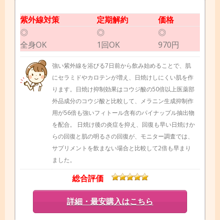
紫外線対策
定期解約
価格
◎
◎
◎
全身OK
1回OK
970円
強い紫外線を浴びる7日前から飲み始めることで、肌
にセラミドやカロテンが増え、日焼けしにくい肌を作
ります。日焼け抑制効果はコウジ酸の50倍以上医薬部
外品成分のコウジ酸と比較して、メラニン生成抑制作
用が56倍も強いフィトール含有のパイナップル抽出物
を配合。 日焼け後の炎症を抑え、回復も早い日焼けか
らの回復と肌の明るさの回復が、モニター調査では、
サプリメントを飲まない場合と比較して2倍も早まり
ました。
総合評価
詳細・最安購入はこちら