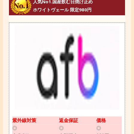
人気No1.国産飲む日焼け止め
ホワイトヴェール 限定980円
紫外線対策
返金保証
価格
◎
◎
◎