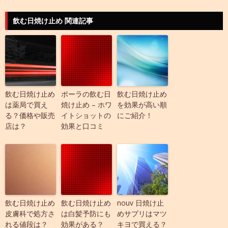
飲む日焼け止め 関連記事
飲む日焼け止め
ポーラの飲む日
飲む日焼け止め
は薬局で買え
焼け止め – ホワ
を効果が高い順
る？価格や販売
イトショットの
にご紹介！
店は？
効果と口コミ
飲む日焼け止め
飲む日焼け止め
nouv 日焼け止
皮膚科で処方さ
は白髪予防にも
めサプリはマツ
れる値段は？
効果がある？
キヨで買える？