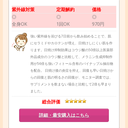
紫外線対策
定期解約
価格
◎
◎
◎
全身OK
1回OK
970円
強い紫外線を浴びる7日前から飲み始めることで、肌
にセラミドやカロテンが増え、日焼けしにくい肌を作
ります。日焼け抑制効果はコウジ酸の50倍以上医薬部
外品成分のコウジ酸と比較して、メラニン生成抑制作
用が56倍も強いフィトール含有のパイナップル抽出物
を配合。 日焼け後の炎症を抑え、回復も早い日焼けか
らの回復と肌の明るさの回復が、モニター調査では、
サプリメントを飲まない場合と比較して2倍も早まり
ました。
総合評価
詳細・最安購入はこちら