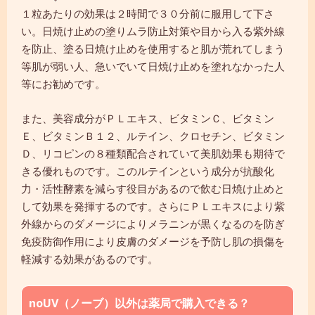
１粒あたりの効果は２時間で３０分前に服用して下さ
い。日焼け止めの塗りムラ防止対策や目から入る紫外線
を防止、塗る日焼け止めを使用すると肌が荒れてしまう
等肌が弱い人、急いでいて日焼け止めを塗れなかった人
等にお勧めです。
また、美容成分がＰＬエキス、ビタミンＣ、ビタミン
Ｅ、ビタミンＢ１２、ルテイン、クロセチン、ビタミン
Ｄ、リコピンの８種類配合されていて美肌効果も期待で
きる優れものです。このルテインという成分が抗酸化
力・活性酵素を減らす役目があるので飲む日焼け止めと
して効果を発揮するのです。さらにＰＬエキスにより紫
外線からのダメージによりメラニンが黒くなるのを防ぎ
免疫防御作用により皮膚のダメージを予防し肌の損傷を
軽減する効果があるのです。
noUV（ノーブ）以外は薬局で購入できる？