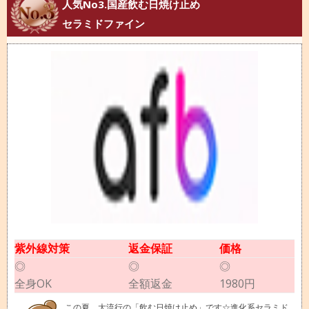
人気No3.国産飲む日焼け止め
セラミドファイン
紫外線対策
返金保証
価格
◎
◎
◎
全身OK
全額返金
1980円
この夏、大流行の「飲む日焼け止め」です☆進化系セラミド