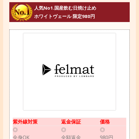
人気No1.国産飲む日焼け止め
ホワイトヴェール 限定980円
紫外線対策
返金保証
価格
◎
◎
◎
全身OK
全額返金
980円