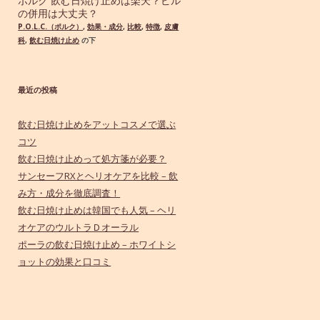
ポルク 飲む日焼け止めは楽天？ピル
の併用は大丈夫？
P.O.L.C.（ポルク）
,
効果・成分
,
比較
,
特徴
,
皮膚
科
,
飲む日焼け止め
の下
最近の投稿
飲む日焼け止めをアットコスメで選ぶ
コツ
飲む日焼け止めって処方箋が必要？
サンセーフRXとヘリオケアを比較 – 飲
み方・成分を徹底調査！
飲む日焼け止めは韓国でも人気 – ヘリ
オケアのウルトラＤオーラル
ポーラの飲む日焼け止め – ホワイトシ
ョットの効果と口コミ