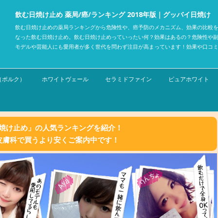
飲む日焼け止め 薬局/癌/ランキング 2018年版｜グッバイ日焼け
飲む日焼け止めの薬局ランキングから危険性や、癌予防のメカニズム、効果の比較を
なった飲む日焼け止め。飲む日焼け止めっていったい何？効果はあるの？危険性や
モデルや芸能人にも愛用者が多く世代を問わず注目が高まっています！効果や口コ
コンテンツへスキップ
C.（ポルク）
ホワイトヴェール
セラミドファイン
ピュアホワイト
焼け止め」の人気ランキングを紹介！
皮膚科で買うより安くご案内中です！