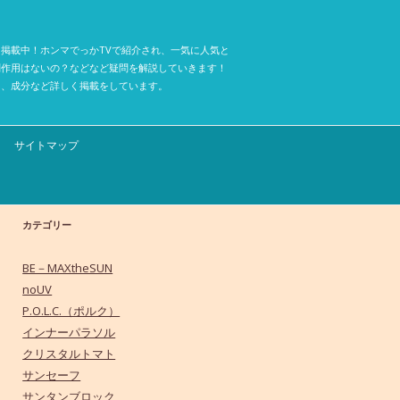
掲載中！ホンマでっかTVで紹介され、一気に人気と
副作用はないの？などなど疑問を解説していきます！
ミ、成分など詳しく掲載をしています。
サイトマップ
カテゴリー
BE－MAXtheSUN
noUV
P.O.L.C.（ポルク）
インナーパラソル
クリスタルトマト
サンセーフ
サンタンブロック