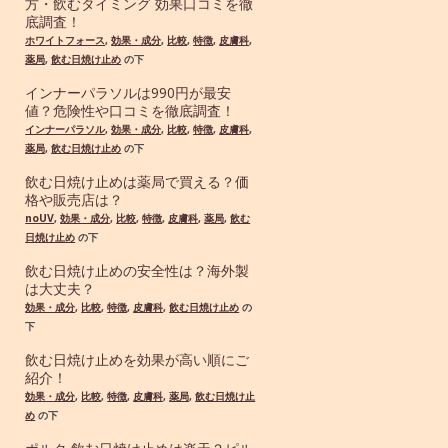
方・飲むタイミング 効果口コミを徹
底調査！
ホワイトフォース
,
効果・成分
,
比較
,
特徴
,
皮膚科
,
薬局
,
飲む日焼け止め
の下
インナーパラソルは990円が最安
値？危険性や口コミを徹底調査！
インナーパラソル
,
効果・成分
,
比較
,
特徴
,
皮膚科
,
薬局
,
飲む日焼け止め
の下
飲む日焼け止めは薬局で買える？価
格や販売店は？
noUV
,
効果・成分
,
比較
,
特徴
,
皮膚科
,
薬局
,
飲む
日焼け止め
の下
飲む日焼け止めの安全性は？海外製
は大丈夫？
効果・成分
,
比較
,
特徴
,
皮膚科
,
飲む日焼け止め
の
下
飲む日焼け止めを効果が高い順にご
紹介！
効果・成分
,
比較
,
特徴
,
皮膚科
,
薬局
,
飲む日焼け止
め
の下