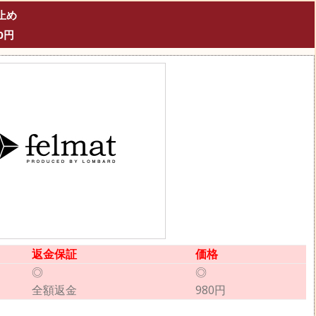
止め
0円
返金保証
価格
◎
◎
全額返金
980円