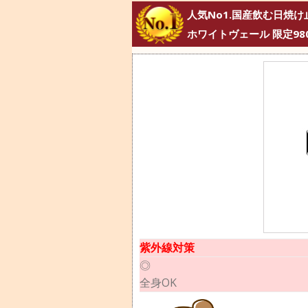
人気No1.国産飲む日焼け
ホワイトヴェール 限定98
紫外線対策
◎
全身OK