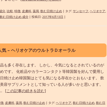
成分
,
比較
,
特徴
,
皮膚科
,
薬局
,
飲む日焼け止め
| タグ:
サンセーフ
,
ヘリオケア
,
飲む日焼け止め 成分
| 投稿日:
2017年6月13日
|
気 – ヘリオケアのウルトラＤオーラル
品も多く存在します。 しかし、今気になるとされているのが
めです。 化粧品やカラーコンタクト等韓国製を好んで愛用し
日焼け止め韓国製はとても気になる存在かとおもいます。 飲
美容サプリメントとして知っている人が多いかと思います。
..
[この記事の続きを読む]
特徴
,
皮膚科
,
薬局
,
飲む日焼け止め
| タグ:
ヘリオケア
,
飲む日焼け止め
,
飲む日