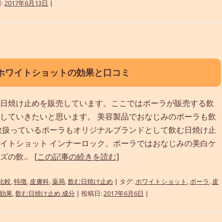
:
2017年6月13日
|
 ホワイトショットの効果と口コミ
日焼け止めを販売しています。ここではポーラが販売する飲
していきたいと思います。 美容製品でおなじみのポーラも飲
数扱っているポーラもオリジナルブランドとして飲む日焼け止
イトショット インナーロック。ポーラではおなじみの美白ケ
の飲...
[この記事の続きを読む]
比較
,
特徴
,
皮膚科
,
薬局
,
飲む日焼け止め
| タグ:
ホワイトショット
,
ポーラ
,
皮
 効果
,
飲む日焼け止め 成分
| 投稿日:
2017年6月6日
|