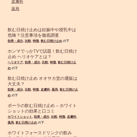
皮膚科
薬局
飲む日焼け止めは妊娠中や授乳中は
危険？注意事項を徹底調査
効果・成分
,
比較
,
特徴
,
飲む日焼け止め
の下
ホンマでっかTVで話題！飲む日焼け
止め ヘリオケアとは？
ヘリオケア
,
効果・成分
,
比較
,
特徴
,
飲む日焼け止
め
の下
飲む日焼け止め オオサカ堂の通販は
大丈夫？
効果・成分
,
比較
,
特徴
,
皮膚科
,
薬局
,
飲む日焼け止
め
の下
ポーラの飲む日焼け止め – ホワイト
ショットの効果と口コミ
ホワイトショット
,
効果・成分
,
比較
,
特徴
,
皮膚科
,
薬局
,
飲む日焼け止め
の下
ホワイトフォースドリンクの飲み