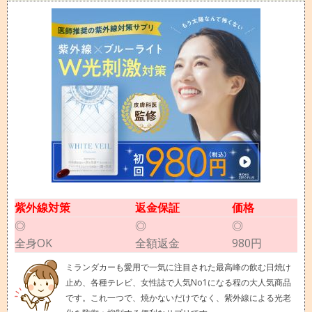
紫外線対策
返金保証
価格
◎
◎
◎
全身OK
全額返金
980円
ミランダカーも愛用で一気に注目された最高峰の飲む日焼け
止め、各種テレビ、女性誌で人気No1になる程の大人気商品
です。これ一つで、焼かないだけでなく、紫外線による光老