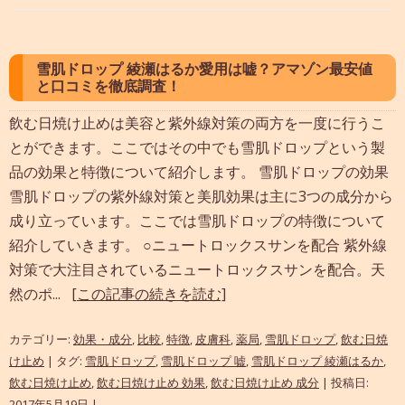
雪肌ドロップ 綾瀬はるか愛用は嘘？アマゾン最安値
と口コミを徹底調査！
飲む日焼け止めは美容と紫外線対策の両方を一度に行うこ
とができます。ここではその中でも雪肌ドロップという製
品の効果と特徴について紹介します。 雪肌ドロップの効果
雪肌ドロップの紫外線対策と美肌効果は主に3つの成分から
成り立っています。ここでは雪肌ドロップの特徴について
紹介していきます。 ○ニュートロックスサンを配合 紫外線
対策で大注目されているニュートロックスサンを配合。天
然のポ...
[この記事の続きを読む]
カテゴリー:
効果・成分
,
比較
,
特徴
,
皮膚科
,
薬局
,
雪肌ドロップ
,
飲む日焼
け止め
| タグ:
雪肌ドロップ
,
雪肌ドロップ 嘘
,
雪肌ドロップ 綾瀬はるか
,
飲む日焼け止め
,
飲む日焼け止め 効果
,
飲む日焼け止め 成分
| 投稿日:
2017年5月19日
|