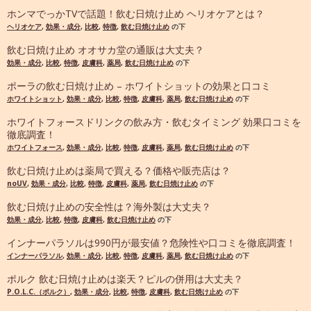
ホンマでっかTVで話題！飲む日焼け止め ヘリオケアとは？
ヘリオケア
,
効果・成分
,
比較
,
特徴
,
飲む日焼け止め
の下
飲む日焼け止め オオサカ堂の通販は大丈夫？
効果・成分
,
比較
,
特徴
,
皮膚科
,
薬局
,
飲む日焼け止め
の下
ポーラの飲む日焼け止め – ホワイトショットの効果と口コミ
ホワイトショット
,
効果・成分
,
比較
,
特徴
,
皮膚科
,
薬局
,
飲む日焼け止め
の下
ホワイトフォースドリンクの飲み方・飲むタイミング 効果口コミを
徹底調査！
ホワイトフォース
,
効果・成分
,
比較
,
特徴
,
皮膚科
,
薬局
,
飲む日焼け止め
の下
飲む日焼け止めは薬局で買える？価格や販売店は？
noUV
,
効果・成分
,
比較
,
特徴
,
皮膚科
,
薬局
,
飲む日焼け止め
の下
飲む日焼け止めの安全性は？海外製は大丈夫？
効果・成分
,
比較
,
特徴
,
皮膚科
,
飲む日焼け止め
の下
インナーパラソルは990円が最安値？危険性や口コミを徹底調査！
インナーパラソル
,
効果・成分
,
比較
,
特徴
,
皮膚科
,
薬局
,
飲む日焼け止め
の下
ポルク 飲む日焼け止めは楽天？ピルの併用は大丈夫？
P.O.L.C.（ポルク）
,
効果・成分
,
比較
,
特徴
,
皮膚科
,
飲む日焼け止め
の下