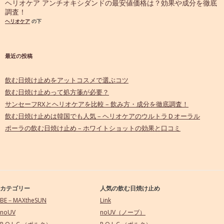
ヘリオケア アンチオキシダンドの最安値価格は？効果や成分を徹底
調査！
ヘリオケア
の下
最近の投稿
飲む日焼け止めをアットコスメで選ぶコツ
飲む日焼け止めって処方箋が必要？
サンセーフRXとヘリオケアを比較 – 飲み方・成分を徹底調査！
飲む日焼け止めは韓国でも人気 – ヘリオケアのウルトラＤオーラル
ポーラの飲む日焼け止め – ホワイトショットの効果と口コミ
カテゴリー
人気の飲む日焼け止め
BE－MAXtheSUN
Link
noUV
noUV（ノーブ）