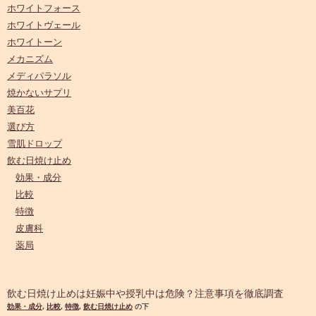
ホワイトフォース
ホワイトヴェール
ホワイトーン
メカニズム
メディパラソル
焼かないサプリ
美百花
選び方
雪肌ドロップ
飲む日焼け止め
効果・成分
比較
特徴
皮膚科
薬局
飲む日焼け止めは妊娠中や授乳中は危険？注意事項を徹底調査
効果・成分
,
比較
,
特徴
,
飲む日焼け止め
の下