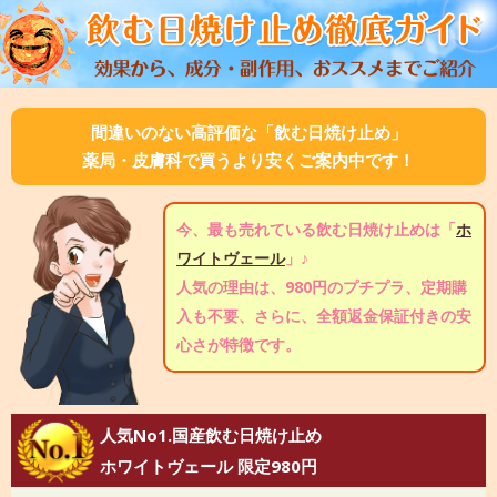
間違いのない高評価な「飲む日焼け止め」
薬局・皮膚科で買うより安くご案内中です！
今、最も売れている飲む日焼け止めは「
ホ
ワイトヴェール
」♪
人気の理由は、980円のプチプラ、定期購
入も不要、さらに、全額返金保証付きの安
心さが特徴です。
人気No1.国産飲む日焼け止め
ホワイトヴェール 限定980円