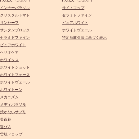
P.O.L.C.（ポルク）
P.O.L.C.（ポルク）
インナーパラソル
サイトマップ
クリスタルトマト
セラミドファイン
サンセーフ
ピュアホワイト
サンタンブロック
ホワイトヴェール
セラミドファイン
特定商取引法に基づく表示
ピュアホワイト
ヘリオケア
ホワイタス
ホワイトショット
ホワイトフォース
ホワイトヴェール
ホワイトーン
メカニズム
メディパラソル
焼かないサプリ
美百花
選び方
雪肌ドロップ