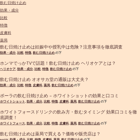
飲む日焼け止め
効果・成分
比較
特徴
皮膚科
薬局
飲む日焼け止めは妊娠中や授乳中は危険？注意事項を徹底調査
効果・成分
,
比較
,
特徴
,
飲む日焼け止め
の下
ホンマでっかTVで話題！飲む日焼け止め ヘリオケアとは？
ヘリオケア
,
効果・成分
,
比較
,
特徴
,
飲む日焼け止め
の下
飲む日焼け止め オオサカ堂の通販は大丈夫？
効果・成分
,
比較
,
特徴
,
皮膚科
,
薬局
,
飲む日焼け止め
の下
ポーラの飲む日焼け止め – ホワイトショットの効果と口コミ
ホワイトショット
,
効果・成分
,
比較
,
特徴
,
皮膚科
,
薬局
,
飲む日焼け止め
の下
ホワイトフォースドリンクの飲み方・飲むタイミング 効果口コミを徹
底調査！
ホワイトフォース
,
効果・成分
,
比較
,
特徴
,
皮膚科
,
薬局
,
飲む日焼け止め
の下
飲む日焼け止めは薬局で買える？価格や販売店は？
noUV
,
効果・成分
,
比較
,
特徴
,
皮膚科
,
薬局
,
飲む日焼け止め
の下