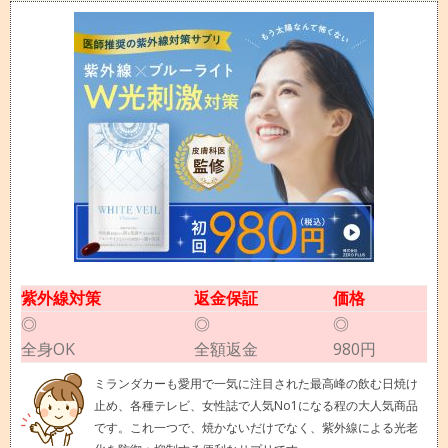
紫外線対策
返金保証
価格
◎
◎
◎
全身OK
全額返金
980円
ミランダカーも愛用で一気に注目された最高峰の飲む日焼け
止め、各種テレビ、女性誌で人気No1になる程の大人気商品
です。これ一つで、焼かないだけでなく、紫外線による光老