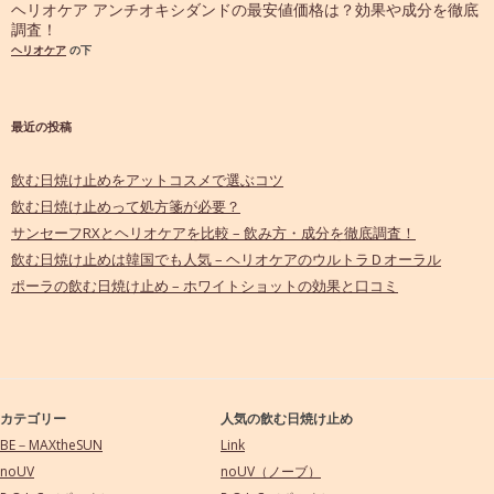
ヘリオケア アンチオキシダンドの最安値価格は？効果や成分を徹底
調査！
ヘリオケア
の下
最近の投稿
飲む日焼け止めをアットコスメで選ぶコツ
飲む日焼け止めって処方箋が必要？
サンセーフRXとヘリオケアを比較 – 飲み方・成分を徹底調査！
飲む日焼け止めは韓国でも人気 – ヘリオケアのウルトラＤオーラル
ポーラの飲む日焼け止め – ホワイトショットの効果と口コミ
カテゴリー
人気の飲む日焼け止め
BE－MAXtheSUN
Link
noUV
noUV（ノーブ）