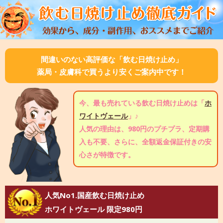
間違いのない高評価な「飲む日焼け止め」
薬局・皮膚科で買うより安くご案内中です！
今、最も売れている飲む日焼け止めは「
ホ
ワイトヴェール
」♪
人気の理由は、980円のプチプラ、定期購
入も不要、さらに、全額返金保証付きの安
心さが特徴です。
人気No1.国産飲む日焼け止め
ホワイトヴェール 限定980円