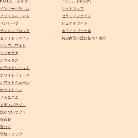
P.O.L.C.（ポルク）
P.O.L.C.（ポルク）
インナーパラソル
サイトマップ
クリスタルトマト
セラミドファイン
サンセーフ
ピュアホワイト
サンタンブロック
ホワイトヴェール
セラミドファイン
特定商取引法に基づく表示
ピュアホワイト
ヘリオケア
ホワイタス
ホワイトショット
ホワイトフォース
ホワイトヴェール
ホワイトーン
メカニズム
メディパラソル
焼かないサプリ
美百花
選び方
雪肌ドロップ