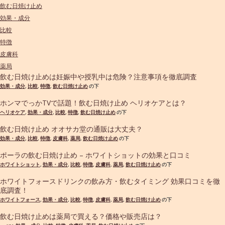
飲む日焼け止め
効果・成分
比較
特徴
皮膚科
薬局
飲む日焼け止めは妊娠中や授乳中は危険？注意事項を徹底調査
効果・成分
,
比較
,
特徴
,
飲む日焼け止め
の下
ホンマでっかTVで話題！飲む日焼け止め ヘリオケアとは？
ヘリオケア
,
効果・成分
,
比較
,
特徴
,
飲む日焼け止め
の下
飲む日焼け止め オオサカ堂の通販は大丈夫？
効果・成分
,
比較
,
特徴
,
皮膚科
,
薬局
,
飲む日焼け止め
の下
ポーラの飲む日焼け止め – ホワイトショットの効果と口コミ
ホワイトショット
,
効果・成分
,
比較
,
特徴
,
皮膚科
,
薬局
,
飲む日焼け止め
の下
ホワイトフォースドリンクの飲み方・飲むタイミング 効果口コミを徹
底調査！
ホワイトフォース
,
効果・成分
,
比較
,
特徴
,
皮膚科
,
薬局
,
飲む日焼け止め
の下
飲む日焼け止めは薬局で買える？価格や販売店は？