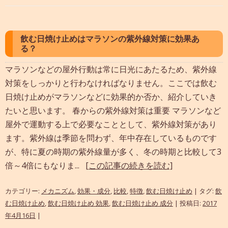
飲む日焼け止めはマラソンの紫外線対策に効果あ
る？
マラソンなどの屋外行動は常に日光にあたるため、紫外線
対策をしっかりと行わなければなりません。ここでは飲む
日焼け止めがマラソンなどに効果的か否か、紹介していき
たいと思います。 春からの紫外線対策は重要 マラソンなど
屋外で運動する上で必要なこととして、紫外線対策があり
ます。紫外線は季節を問わず、年中存在しているものです
が、特に夏の時期の紫外線量が多く、冬の時期と比較して3
倍～4倍にもなりま...
[この記事の続きを読む]
カテゴリー:
メカニズム
,
効果・成分
,
比較
,
特徴
,
飲む日焼け止め
| タグ:
飲
む日焼け止め
,
飲む日焼け止め 効果
,
飲む日焼け止め 成分
| 投稿日:
2017
年4月16日
|