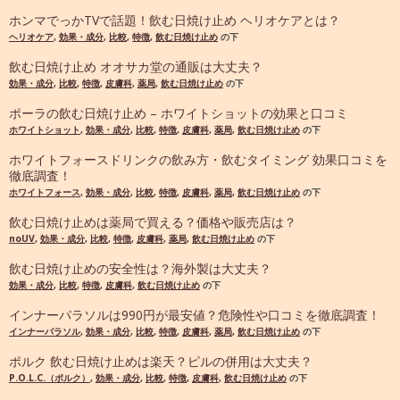
ホンマでっかTVで話題！飲む日焼け止め ヘリオケアとは？
ヘリオケア
,
効果・成分
,
比較
,
特徴
,
飲む日焼け止め
の下
飲む日焼け止め オオサカ堂の通販は大丈夫？
効果・成分
,
比較
,
特徴
,
皮膚科
,
薬局
,
飲む日焼け止め
の下
ポーラの飲む日焼け止め – ホワイトショットの効果と口コミ
ホワイトショット
,
効果・成分
,
比較
,
特徴
,
皮膚科
,
薬局
,
飲む日焼け止め
の下
ホワイトフォースドリンクの飲み方・飲むタイミング 効果口コミを
徹底調査！
ホワイトフォース
,
効果・成分
,
比較
,
特徴
,
皮膚科
,
薬局
,
飲む日焼け止め
の下
飲む日焼け止めは薬局で買える？価格や販売店は？
noUV
,
効果・成分
,
比較
,
特徴
,
皮膚科
,
薬局
,
飲む日焼け止め
の下
飲む日焼け止めの安全性は？海外製は大丈夫？
効果・成分
,
比較
,
特徴
,
皮膚科
,
飲む日焼け止め
の下
インナーパラソルは990円が最安値？危険性や口コミを徹底調査！
インナーパラソル
,
効果・成分
,
比較
,
特徴
,
皮膚科
,
薬局
,
飲む日焼け止め
の下
ポルク 飲む日焼け止めは楽天？ピルの併用は大丈夫？
P.O.L.C.（ポルク）
,
効果・成分
,
比較
,
特徴
,
皮膚科
,
飲む日焼け止め
の下