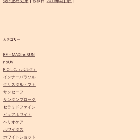
焼け止め 効果
| 投稿日:
2017年4月9日
|
カテゴリー
BE－MAXtheSUN
noUV
P.O.L.C.（ポルク）
インナーパラソル
クリスタルトマト
サンセーフ
サンタンブロック
セラミドファイン
ピュアホワイト
ヘリオケア
ホワイタス
ホワイトショット