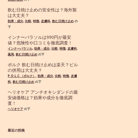
飲む日焼け止めの安全性は？海外製
は大丈夫？
効果・成分
,
比較
,
特徴
,
皮膚科
,
飲む日焼け止め
の
下
インナーパラソルは990円が最安
値？危険性や口コミを徹底調査！
インナーパラソル
,
効果・成分
,
比較
,
特徴
,
皮膚科
,
薬局
,
飲む日焼け止め
の下
ポルク 飲む日焼け止めは楽天？ピル
の併用は大丈夫？
P.O.L.C.（ポルク）
,
効果・成分
,
比較
,
特徴
,
皮膚
科
,
飲む日焼け止め
の下
ヘリオケア アンチオキシダンドの最
安値価格は？効果や成分を徹底調
査！
ヘリオケア
の下
最近の投稿