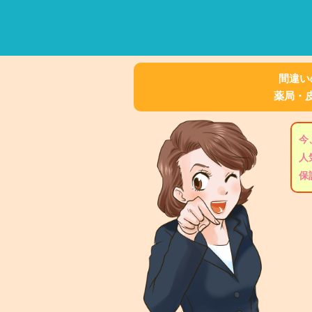
間違い
薬局・
今
人
保