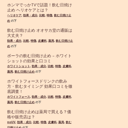
ホンマでっかTVで話題！飲む日焼け
止め ヘリオケアとは？
ヘリオケア
,
効果・成分
,
比較
,
特徴
,
飲む日焼け止
め
の下
飲む日焼け止め オオサカ堂の通販は
大丈夫？
効果・成分
,
比較
,
特徴
,
皮膚科
,
薬局
,
飲む日焼け止
め
の下
ポーラの飲む日焼け止め – ホワイト
ショットの効果と口コミ
ホワイトショット
,
効果・成分
,
比較
,
特徴
,
皮膚科
,
薬局
,
飲む日焼け止め
の下
ホワイトフォースドリンクの飲み
方・飲むタイミング 効果口コミを徹
底調査！
ホワイトフォース
,
効果・成分
,
比較
,
特徴
,
皮膚科
,
薬局
,
飲む日焼け止め
の下
飲む日焼け止めは薬局で買える？価
格や販売店は？
noUV
,
効果・成分
,
比較
,
特徴
,
皮膚科
,
薬局
,
飲む
日焼け止め
の下