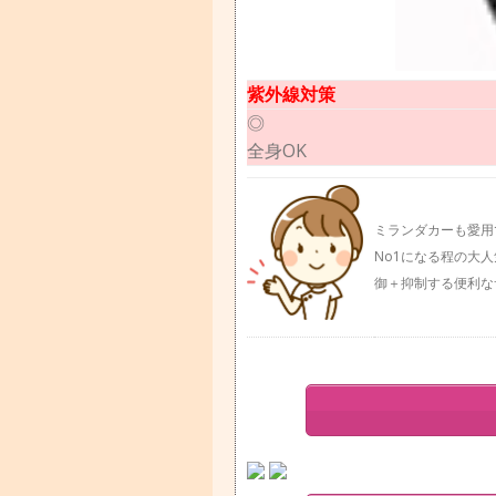
紫外線対策
◎
全身OK
ミランダカーも愛用
No1になる程の大
御＋抑制する便利な