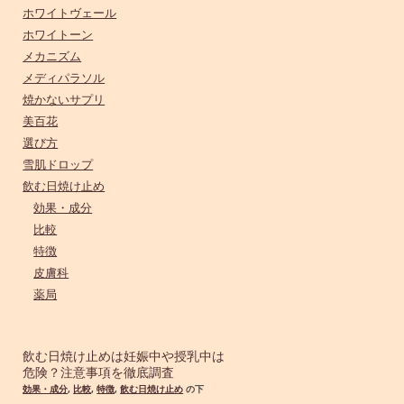
ホワイトヴェール
ホワイトーン
メカニズム
メディパラソル
焼かないサプリ
美百花
選び方
雪肌ドロップ
飲む日焼け止め
効果・成分
比較
特徴
皮膚科
薬局
飲む日焼け止めは妊娠中や授乳中は
危険？注意事項を徹底調査
効果・成分
,
比較
,
特徴
,
飲む日焼け止め
の下