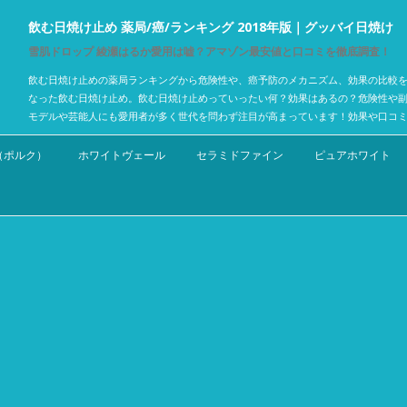
飲む日焼け止め 薬局/癌/ランキング 2018年版｜グッバイ日焼け
雪肌ドロップ 綾瀬はるか愛用は嘘？アマゾン最安値と口コミを徹底調査！
飲む日焼け止めの薬局ランキングから危険性や、癌予防のメカニズム、効果の比較を
なった飲む日焼け止め。飲む日焼け止めっていったい何？効果はあるの？危険性や
モデルや芸能人にも愛用者が多く世代を問わず注目が高まっています！効果や口コ
コンテンツへスキップ
C.（ポルク）
ホワイトヴェール
セラミドファイン
ピュアホワイト