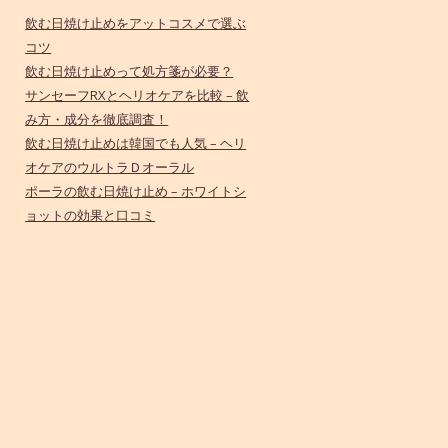
飲む日焼け止めをアットコスメで選ぶ
コツ
飲む日焼け止めって処方箋が必要？
サンセーフRXとヘリオケアを比較 – 飲
み方・成分を徹底調査！
飲む日焼け止めは韓国でも人気 – ヘリ
オケアのウルトラＤオーラル
ポーラの飲む日焼け止め – ホワイトシ
ョットの効果と口コミ