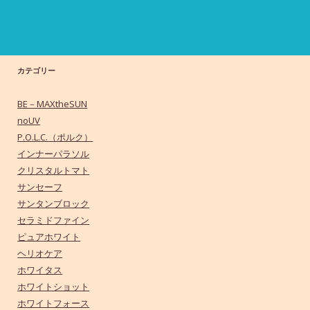
カテゴリー
BE－MAXtheSUN
noUV
P.O.L.C.（ポルク）
インナーパラソル
クリスタルトマト
サンセーフ
サンタンブロック
セラミドファイン
ピュアホワイト
ヘリオケア
ホワイタス
ホワイトショット
ホワイトフォース