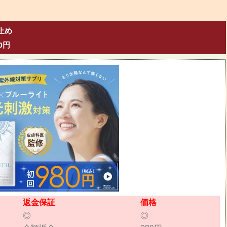
止め
0円
返金保証
価格
◎
◎