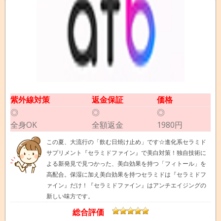
紫外線対策
返金保証
価格
◎
◎
◎
全身OK
全額返金
1980円
この夏、大流行の「飲む日焼け止め」です☆進化系セラミド
サプリメント『セラミドファイン』で美白対策！独自技術に
よる新発見で見つかった、美白効果を持つ「フィトール」を
高配合。保湿に加え美白効果を持つセラミドは『セラミドフ
ァイン』だけ！『セラミドファイン』はアンチエイジングの
新しい味方です。
総合評価