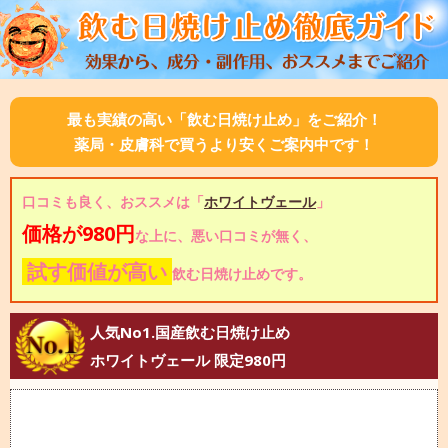
最も実績の高い「飲む日焼け止め」をご紹介！
薬局・皮膚科で買うより安くご案内中です！
口コミも良く、おススメは「
ホワイトヴェール
」
価格が980円
な上に、悪い口コミが無く、
試す価値が高い
飲む日焼け止めです。
人気No1.国産飲む日焼け止め
ホワイトヴェール 限定980円