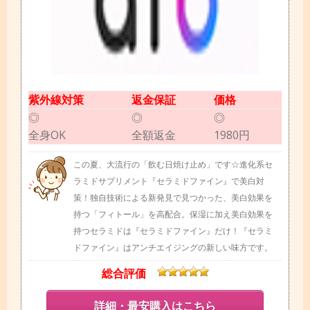
紫外線対策
返金保証
価格
◎
◎
◎
全身OK
全額返金
1980円
この夏、大流行の「飲む日焼け止め」です☆進化系セ
ラミドサプリメント『セラミドファイン』で美白対
策！独自技術による新発見で見つかった、美白効果を
持つ「フィトール」を高配合。保湿に加え美白効果を
持つセラミドは『セラミドファイン』だけ！『セラミ
ドファイン』はアンチエイジングの新しい味方です。
総合評価
詳細・最安購入はこちら