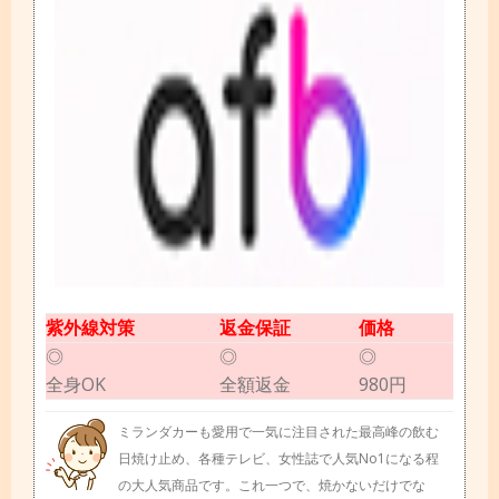
紫外線対策
返金保証
価格
◎
◎
◎
全身OK
全額返金
980円
ミランダカーも愛用で一気に注目された最高峰の飲む
日焼け止め、各種テレビ、女性誌で人気No1になる程
の大人気商品です。これ一つで、焼かないだけでな