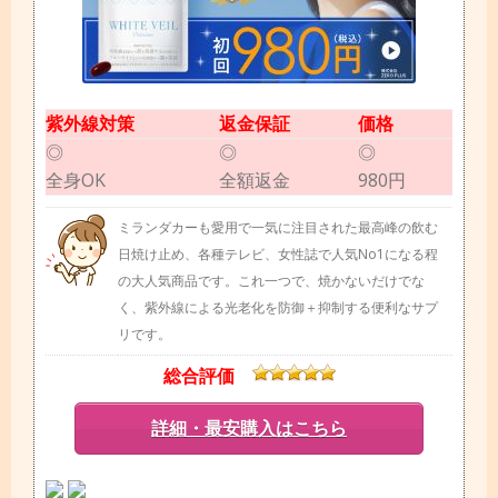
紫外線対策
返金保証
価格
◎
◎
◎
全身OK
全額返金
980円
ミランダカーも愛用で一気に注目された最高峰の飲む
日焼け止め、各種テレビ、女性誌で人気No1になる程
の大人気商品です。これ一つで、焼かないだけでな
く、紫外線による光老化を防御＋抑制する便利なサプ
リです。
総合評価
詳細・最安購入はこちら