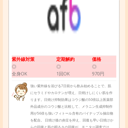
紫外線対策
定期解約
価格
◎
◎
◎
全身OK
1回OK
970円
強い紫外線を浴びる7日前から飲み始めることで、肌
にセラミドやカロテンが増え、日焼けしにくい肌を作
ります。日焼け抑制効果はコウジ酸の50倍以上医薬部
外品成分のコウジ酸と比較して、メラニン生成抑制作
用が56倍も強いフィトール含有のパイナップル抽出物
を配合。 日焼け後の炎症を抑え、回復も早い日焼けか
らの回復と肌の明るさの回復が、モニター調査では、