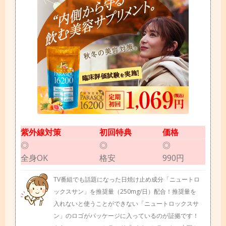
紫外線対策
初回特典
価格
◎
◎
◎
全身OK
格安
990円
TV番組でも話題になった日焼け止め成分「ニュートロ
ックスサン」を推奨量（250mg/日）配合！推奨量を
入れないと使うことができない「ニュートロックスサ
ン」のロゴがパッケージに入っているのが証拠です！