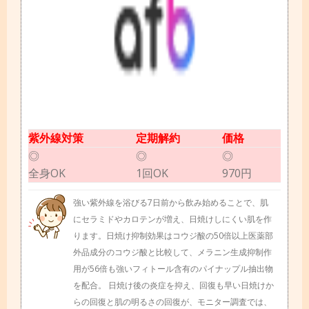
紫外線対策
定期解約
価格
◎
◎
◎
全身OK
1回OK
970円
強い紫外線を浴びる7日前から飲み始めることで、肌
にセラミドやカロテンが増え、日焼けしにくい肌を作
ります。日焼け抑制効果はコウジ酸の50倍以上医薬部
外品成分のコウジ酸と比較して、メラニン生成抑制作
用が56倍も強いフィトール含有のパイナップル抽出物
を配合。 日焼け後の炎症を抑え、回復も早い日焼けか
らの回復と肌の明るさの回復が、モニター調査では、