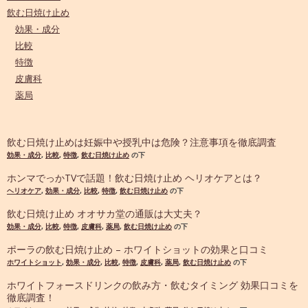
飲む日焼け止め
効果・成分
比較
特徴
皮膚科
薬局
飲む日焼け止めは妊娠中や授乳中は危険？注意事項を徹底調査
効果・成分
,
比較
,
特徴
,
飲む日焼け止め
の下
ホンマでっかTVで話題！飲む日焼け止め ヘリオケアとは？
ヘリオケア
,
効果・成分
,
比較
,
特徴
,
飲む日焼け止め
の下
飲む日焼け止め オオサカ堂の通販は大丈夫？
効果・成分
,
比較
,
特徴
,
皮膚科
,
薬局
,
飲む日焼け止め
の下
ポーラの飲む日焼け止め – ホワイトショットの効果と口コミ
ホワイトショット
,
効果・成分
,
比較
,
特徴
,
皮膚科
,
薬局
,
飲む日焼け止め
の下
ホワイトフォースドリンクの飲み方・飲むタイミング 効果口コミを
徹底調査！