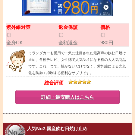
紫外線対策
返金保証
価格
◎
◎
◎
全身OK
全額返金
980円
ミランダカーも愛用で一気に注目された最高峰の飲む日焼け
止め、各種テレビ、女性誌で人気No1になる程の大人気商品
です。これ一つで、焼かないだけでなく、紫外線による光老
化を防御＋抑制する便利なサプリです。
総合評価
詳細・最安購入はこちら
人気No2.国産飲む日焼け止め