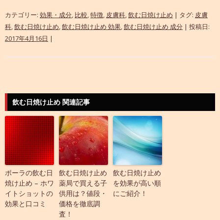
カテゴリー:
効果・成分
,
比較
,
特徴
,
皮膚科
,
飲む日焼け止め
| タグ:
皮膚
科
,
飲む日焼け止め
,
飲む日焼け止め 効果
,
飲む日焼け止め 成分
| 投稿日:
2017年4月16日
|
飲む日焼け止め 関連記事
ポーラの飲む日
飲む日焼け止め
飲む日焼け止め
焼け止め – ホワ
薬局で買える子
を効果が高い順
イトショットの
供用は？値段・
にご紹介！
効果と口コミ
価格を徹底調
査！