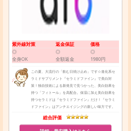
紫外線対策
返金保証
価格
◎
◎
◎
全身OK
全額返金
1980円
この夏、大流行の「飲む日焼け止め」です☆進化系セ
ラミドサプリメント『セラミドファイン』で美白対
策！独自技術による新発見で見つかった、美白効果を
持つ「フィトール」を高配合。保湿に加え美白効果を
持つセラミドは『セラミドファイン』だけ！『セラミ
ドファイン』はアンチエイジングの新しい味方です。
総合評価