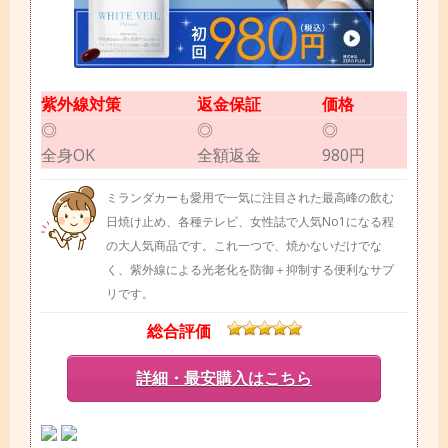
紫外線対策
返金保証
価格
◎
◎
◎
全身OK
全額返金
980円
ミランダカーも愛用で一気に注目された最高峰の飲む
日焼け止め、各種テレビ、女性誌で人気No1になる程
の大人気商品です。これ一つで、焼かないだけでな
く、紫外線による光老化を防御＋抑制する便利なサプ
リです。
総合評価
詳細・最安購入はこちら