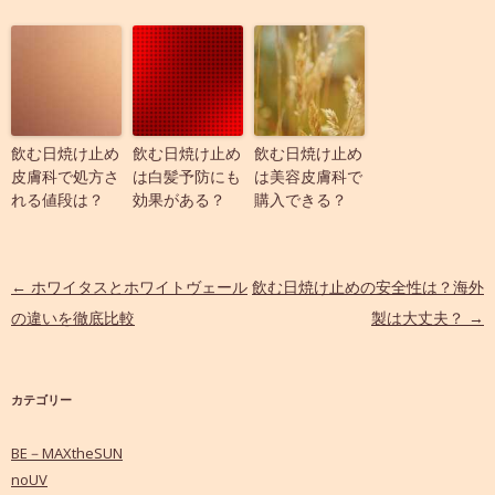
飲む日焼け止め
飲む日焼け止め
飲む日焼け止め
皮膚科で処方さ
は白髪予防にも
は美容皮膚科で
れる値段は？
効果がある？
購入できる？
投稿ナビゲーション
←
ホワイタスとホワイトヴェール
飲む日焼け止めの安全性は？海外
の違いを徹底比較
製は大丈夫？
→
カテゴリー
BE－MAXtheSUN
noUV