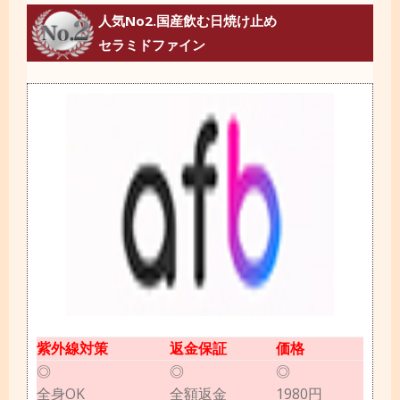
人気No2.国産飲む日焼け止め
セラミドファイン
紫外線対策
返金保証
価格
◎
◎
◎
全身OK
全額返金
1980円