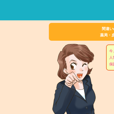
間違い
薬局・
今
人
保