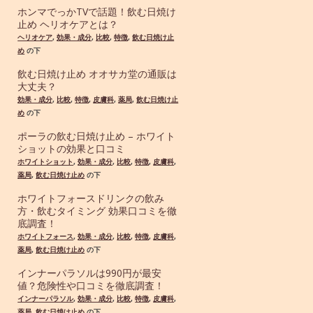
ホンマでっかTVで話題！飲む日焼け
止め ヘリオケアとは？
ヘリオケア
,
効果・成分
,
比較
,
特徴
,
飲む日焼け止
め
の下
飲む日焼け止め オオサカ堂の通販は
大丈夫？
効果・成分
,
比較
,
特徴
,
皮膚科
,
薬局
,
飲む日焼け止
め
の下
ポーラの飲む日焼け止め – ホワイト
ショットの効果と口コミ
ホワイトショット
,
効果・成分
,
比較
,
特徴
,
皮膚科
,
薬局
,
飲む日焼け止め
の下
ホワイトフォースドリンクの飲み
方・飲むタイミング 効果口コミを徹
底調査！
ホワイトフォース
,
効果・成分
,
比較
,
特徴
,
皮膚科
,
薬局
,
飲む日焼け止め
の下
インナーパラソルは990円が最安
値？危険性や口コミを徹底調査！
インナーパラソル
,
効果・成分
,
比較
,
特徴
,
皮膚科
,
薬局
,
飲む日焼け止め
の下