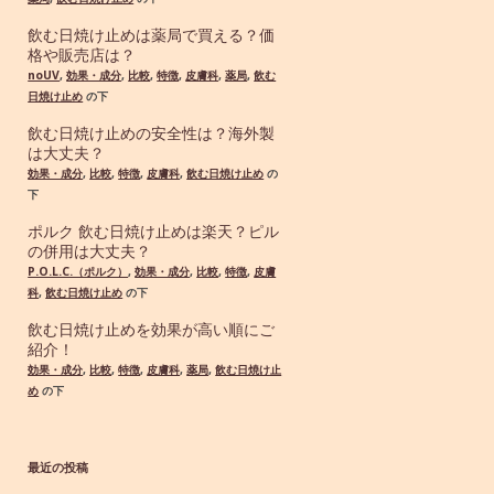
飲む日焼け止めは薬局で買える？価
格や販売店は？
noUV
,
効果・成分
,
比較
,
特徴
,
皮膚科
,
薬局
,
飲む
日焼け止め
の下
飲む日焼け止めの安全性は？海外製
は大丈夫？
効果・成分
,
比較
,
特徴
,
皮膚科
,
飲む日焼け止め
の
下
ポルク 飲む日焼け止めは楽天？ピル
の併用は大丈夫？
P.O.L.C.（ポルク）
,
効果・成分
,
比較
,
特徴
,
皮膚
科
,
飲む日焼け止め
の下
飲む日焼け止めを効果が高い順にご
紹介！
効果・成分
,
比較
,
特徴
,
皮膚科
,
薬局
,
飲む日焼け止
め
の下
最近の投稿