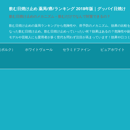
飲む日焼け止め 薬局/癌/ランキング 2018年版｜グッバイ日焼け
飲む日焼け止めのメカニズム – 飲むだけでなんで対策できるの？
飲む日焼け止めの薬局ランキングから危険性や、癌予防のメカニズム、効果の比較を
なった飲む日焼け止め。飲む日焼け止めっていったい何？効果はあるの？危険性や
モデルや芸能人にも愛用者が多く世代を問わず注目が高まっています！効果や口コ
コンテンツへスキップ
C.（ポルク）
ホワイトヴェール
セラミドファイン
ピュアホワイト