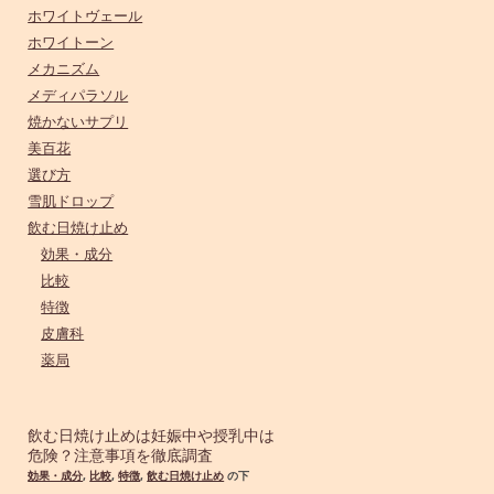
ホワイトヴェール
ホワイトーン
メカニズム
メディパラソル
焼かないサプリ
美百花
選び方
雪肌ドロップ
飲む日焼け止め
効果・成分
比較
特徴
皮膚科
薬局
飲む日焼け止めは妊娠中や授乳中は
危険？注意事項を徹底調査
効果・成分
,
比較
,
特徴
,
飲む日焼け止め
の下