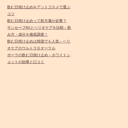
飲む日焼け止めをアットコスメで選ぶ
コツ
飲む日焼け止めって処方箋が必要？
サンセーフRXとヘリオケアを比較 – 飲
み方・成分を徹底調査！
飲む日焼け止めは韓国でも人気 – ヘリ
オケアのウルトラＤオーラル
ポーラの飲む日焼け止め – ホワイトシ
ョットの効果と口コミ