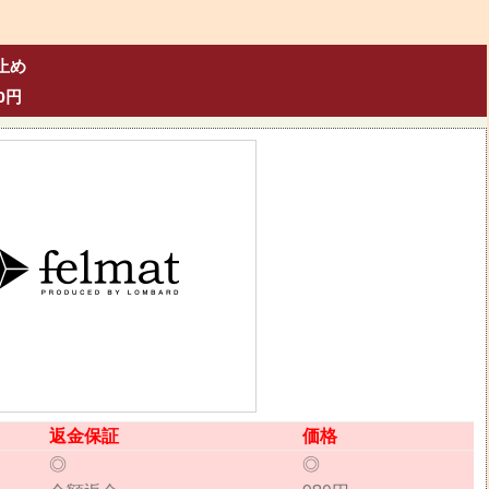
止め
0円
返金保証
価格
◎
◎