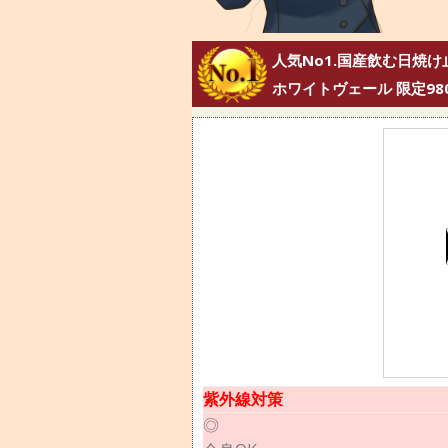
人気No1.国産飲む日焼け
ホワイトヴェール 限定98
紫外線対策
◎