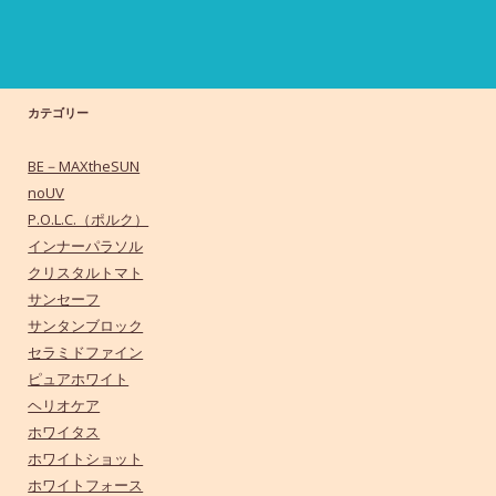
カテゴリー
BE－MAXtheSUN
noUV
P.O.L.C.（ポルク）
インナーパラソル
クリスタルトマト
サンセーフ
サンタンブロック
セラミドファイン
ピュアホワイト
ヘリオケア
ホワイタス
ホワイトショット
ホワイトフォース