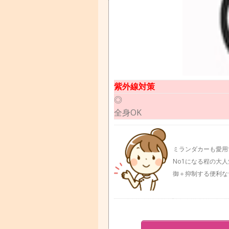
紫外線対策
◎
全身OK
ミランダカーも愛用
No1になる程の大
御＋抑制する便利な