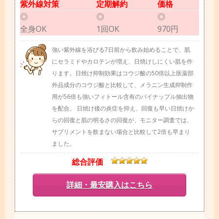
紫外線対策
定期解約
価格
◎
◎
◎
全身OK
1回OK
970円
強い紫外線を浴びる7日前から飲み始めることで、肌
にセラミドやカロテンが増え、日焼けしにくい肌を作
ります。日焼け抑制効果はコウジ酸の50倍以上医薬部
外品成分のコウジ酸と比較して、メラニン生成抑制作
用が56倍も強いフィトール含有のパイナップル抽出物
を配合。 日焼け後の炎症を抑え、回復も早い日焼けか
らの回復と肌の明るさの回復が、モニター調査では、
サプリメントを飲まない場合と比較して2倍も早まり
ました。
総合評価
詳細・最安購入はこちら