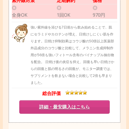
紫外線対策
定期解約
価格
◎
◎
◎
全身OK
1回OK
970円
強い紫外線を浴びる7日前から飲み始めることで、肌
にセラミドやカロテンが増え、日焼けしにくい肌を作
ります。日焼け抑制効果はコウジ酸の50倍以上医薬部
外品成分のコウジ酸と比較して、メラニン生成抑制作
用が56倍も強いフィトール含有のパイナップル抽出物
を配合。 日焼け後の炎症を抑え、回復も早い日焼けか
らの回復と肌の明るさの回復が、モニター調査では、
サプリメントを飲まない場合と比較して2倍も早まり
ました。
総合評価
詳細・最安購入はこちら