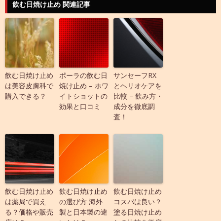
飲む日焼け止め 関連記事
飲む日焼け止め
ポーラの飲む日
サンセーフRX
は美容皮膚科で
焼け止め – ホワ
とヘリオケアを
購入できる？
イトショットの
比較 – 飲み方・
効果と口コミ
成分を徹底調
査！
飲む日焼け止め
飲む日焼け止め
飲む日焼け止め
は薬局で買え
の選び方 海外
コスパは良い？
る？価格や販売
製と日本製の違
塗る日焼け止め