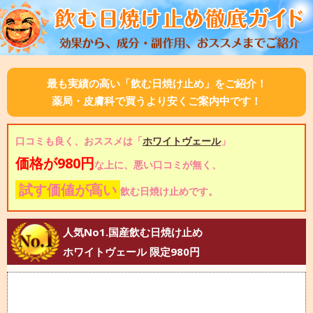
最も実績の高い「飲む日焼け止め」をご紹介！
薬局・皮膚科で買うより安くご案内中です！
口コミも良く、おススメは「
ホワイトヴェール
」
価格が980円
な上に、悪い口コミが無く、
試す価値が高い
飲む日焼け止めです。
人気No1.国産飲む日焼け止め
ホワイトヴェール 限定980円