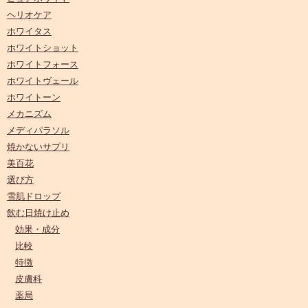
ヘリオケア
ホワイタス
ホワイトショット
ホワイトフォース
ホワイトヴェール
ホワイトーン
メカニズム
メディパラソル
焼かないサプリ
美百花
選び方
雪肌ドロップ
飲む日焼け止め
効果・成分
比較
特徴
皮膚科
薬局