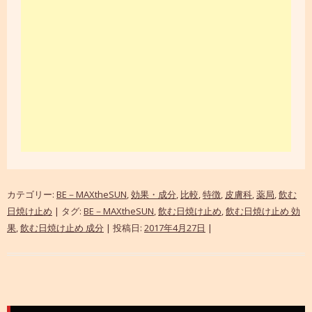
カテゴリー:
BE－MAXtheSUN
,
効果・成分
,
比較
,
特徴
,
皮膚科
,
薬局
,
飲む
日焼け止め
| タグ:
BE－MAXtheSUN
,
飲む日焼け止め
,
飲む日焼け止め 効
果
,
飲む日焼け止め 成分
| 投稿日:
2017年4月27日
|