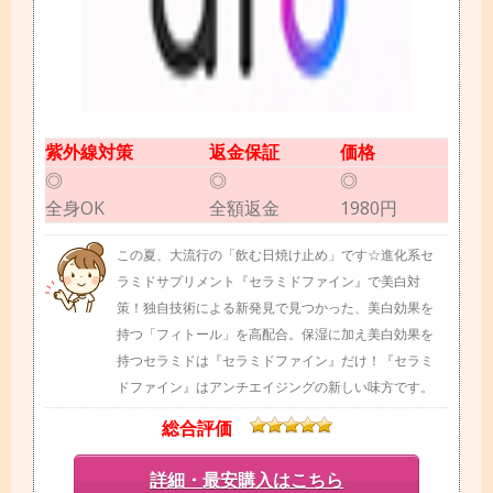
紫外線対策
返金保証
価格
◎
◎
◎
全身OK
全額返金
1980円
この夏、大流行の「飲む日焼け止め」です☆進化系セ
ラミドサプリメント『セラミドファイン』で美白対
策！独自技術による新発見で見つかった、美白効果を
持つ「フィトール」を高配合。保湿に加え美白効果を
持つセラミドは『セラミドファイン』だけ！『セラミ
ドファイン』はアンチエイジングの新しい味方です。
総合評価
詳細・最安購入はこちら