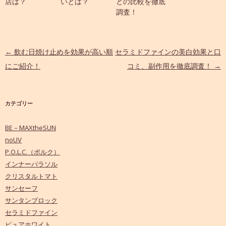
店は？
いとは？
との比較を徹底
調査！
投稿ナビゲーション
←
飲む日焼け止めを効果が高い順
セラミドファインの美白効果と口
にご紹介！
コミ、副作用を徹底調査！
→
カテゴリー
BE－MAXtheSUN
noUV
P.O.L.C.（ポルク）
インナーパラソル
クリスタルトマト
サンセーフ
サンタンブロック
セラミドファイン
ピュアホワイト