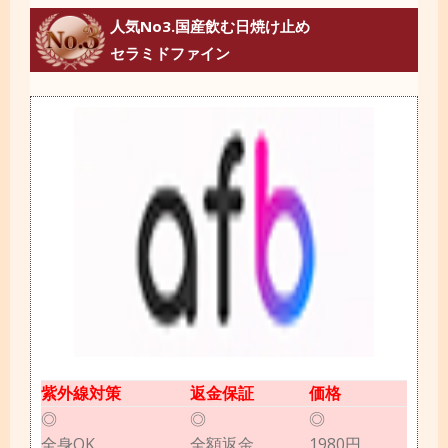
人気No3.国産飲む日焼け止め
セラミドファイン
紫外線対策
返金保証
価格
◎
◎
◎
全身OK
全額返金
1980円