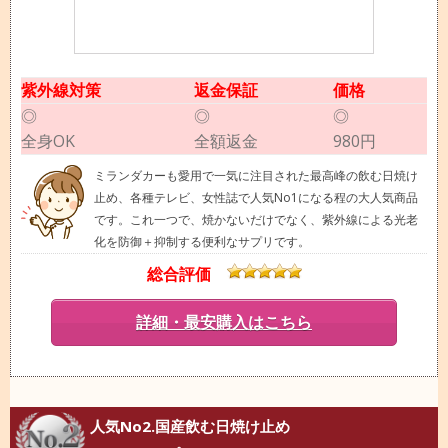
紫外線対策
返金保証
価格
◎
◎
◎
全身OK
全額返金
980円
ミランダカーも愛用で一気に注目された最高峰の飲む日焼け
止め、各種テレビ、女性誌で人気No1になる程の大人気商品
です。これ一つで、焼かないだけでなく、紫外線による光老
化を防御＋抑制する便利なサプリです。
総合評価
詳細・最安購入はこちら
人気No2.国産飲む日焼け止め