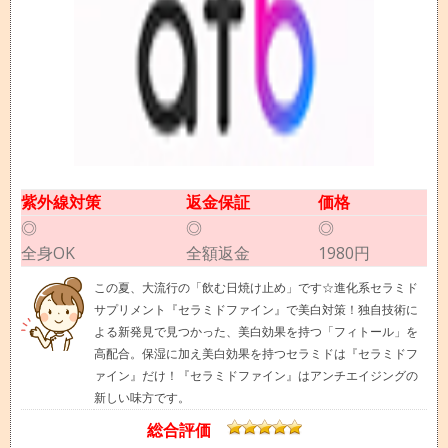
紫外線対策
返金保証
価格
◎
◎
◎
全身OK
全額返金
1980円
この夏、大流行の「飲む日焼け止め」です☆進化系セラミド
サプリメント『セラミドファイン』で美白対策！独自技術に
よる新発見で見つかった、美白効果を持つ「フィトール」を
高配合。保湿に加え美白効果を持つセラミドは『セラミドフ
ァイン』だけ！『セラミドファイン』はアンチエイジングの
新しい味方です。
総合評価